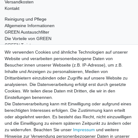
Versandkosten
Kontakt
Reinigung und Pflege
Allgemeine Informationen
GREEN Austauschfilter
Die Vorteile von GREEN
GREEN Twister
Wir verwenden Cookies und ähnliche Technologien auf unserer
Website und verarbeiten personenbezogene Daten von
Besucher:innen unserer Webseite (z.B. IP-Adresse), um z.B.
Impressum
Daten­schutz­erklärung
AGB
Inhalte und Anzeigen zu personalisieren, Medien von
Drittanbietern einzubinden oder Zugriffe auf unsere Website zu
analysieren. Die Datenverarbeitung erfolgt erst durch gesetzte
Barrierefreiheitserklärung
Widerrufs­recht
Cookies. Wir teilen diese Daten mit Dritten, die wir in den
Einstellungen benennen.
Die Datenverarbeitung kann mit Einwilligung oder aufgrund eines
Kontakt
Vertrag widerrufen
berechtigten Interesses erfolgen. Die Zustimmung kann erteilt
oder abgelehnt werden. Es besteht das Recht, nicht einzuwilligen
und die Einwilligung zu einem späteren Zeitpunkt zu ändern oder
zu widerrufen. Beachten Sie unser
Impressum
und weitere
© Copyright 2026 | Alle Rechte vorbehalten.
Hinweise zur Verwendung personenbezogener Daten in unserer