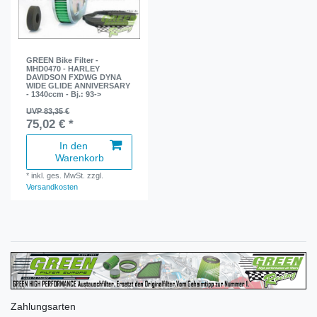
GREEN Bike Filter -
MHD0470 - HARLEY
DAVIDSON FXDWG DYNA
WIDE GLIDE ANNIVERSARY
- 1340ccm - Bj.: 93->
UVP 83,35 €
75,02 € *
In den
Warenkorb
*
inkl. ges. MwSt.
zzgl.
Versandkosten
Zahlungsarten