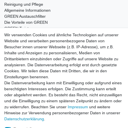
Reinigung und Pflege
Allgemeine Informationen
GREEN Austauschfilter
Die Vorteile von GREEN
GREEN Twister
Wir verwenden Cookies und ähnliche Technologien auf unserer
Website und verarbeiten personenbezogene Daten von
Besucher:innen unserer Webseite (z.B. IP-Adresse), um z.B.
Impressum
Daten­schutz­erklärung
AGB
Inhalte und Anzeigen zu personalisieren, Medien von
Drittanbietern einzubinden oder Zugriffe auf unsere Website zu
analysieren. Die Datenverarbeitung erfolgt erst durch gesetzte
Barrierefreiheitserklärung
Widerrufs­recht
Cookies. Wir teilen diese Daten mit Dritten, die wir in den
Einstellungen benennen.
Die Datenverarbeitung kann mit Einwilligung oder aufgrund eines
Kontakt
Vertrag widerrufen
berechtigten Interesses erfolgen. Die Zustimmung kann erteilt
oder abgelehnt werden. Es besteht das Recht, nicht einzuwilligen
und die Einwilligung zu einem späteren Zeitpunkt zu ändern oder
zu widerrufen. Beachten Sie unser
Impressum
und weitere
© Copyright 2026 | Alle Rechte vorbehalten.
Hinweise zur Verwendung personenbezogener Daten in unserer
Daten­schutz­erklärung
.