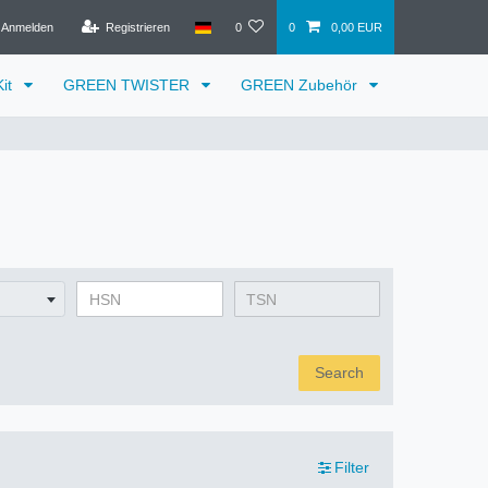
Anmelden
Registrieren
0
0
0,00 EUR
it
GREEN TWISTER
GREEN Zubehör
Search
Filter