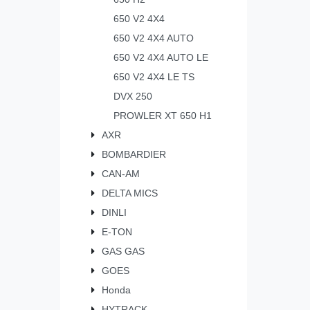
650 V2 4X4
650 V2 4X4 AUTO
650 V2 4X4 AUTO LE
650 V2 4X4 LE TS
DVX 250
PROWLER XT 650 H1
AXR
BOMBARDIER
CAN-AM
DELTA MICS
DINLI
E-TON
GAS GAS
GOES
Honda
HYTRACK