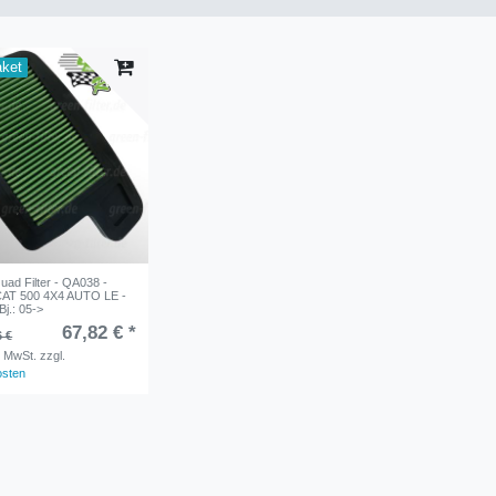
aket
d Filter - QA038 -
AT 500 4X4 AUTO LE -
j.: 05->
67,82 € *
6 €
. MwSt.
zzgl.
osten