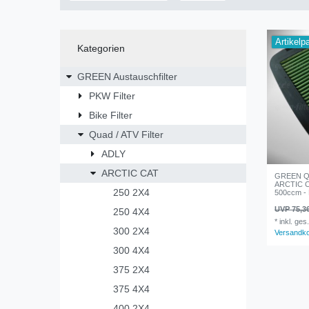
Artikelp
Kategorien
GREEN Austauschfilter
PKW Filter
Bike Filter
Quad / ATV Filter
ADLY
ARCTIC CAT
GREEN Qua
ARCTIC C
250 2X4
500ccm - B
UVP 75,3
250 4X4
*
inkl. ges
300 2X4
Versandk
300 4X4
375 2X4
375 4X4
400 2X4