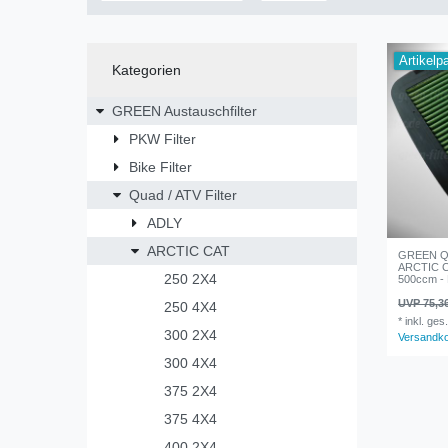
Artikelp
Kategorien
GREEN Austauschfilter
PKW Filter
Bike Filter
Quad / ATV Filter
ADLY
ARCTIC CAT
GREEN Qua
ARCTIC C
250 2X4
500ccm - B
UVP 75,3
250 4X4
*
inkl. ges
300 2X4
Versandk
300 4X4
375 2X4
375 4X4
400 2X4