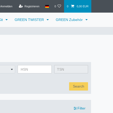
Anmelden
Registrieren
0
0
0,00 EUR
it
GREEN TWISTER
GREEN Zubehör
Search
Filter