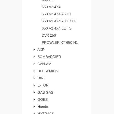
650 V2 4X4
650 V2 4X4 AUTO
650 V2 4X4 AUTO LE
650 V2 4X4 LE TS
DVX 250
PROWLER XT 650 H1
AXR
BOMBARDIER
CAN-AM
DELTA MICS
DINLI
E-TON
GAS GAS
GOES
Honda
HYTRACK