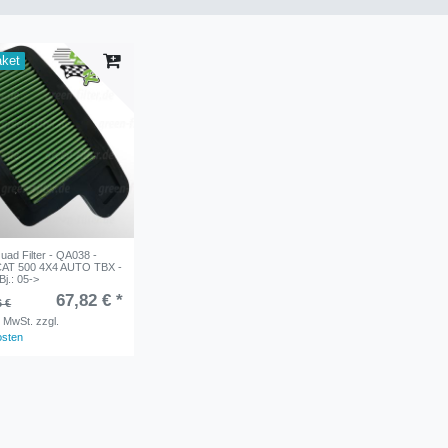
aket
d Filter - QA038 -
AT 500 4X4 AUTO TBX -
j.: 05->
67,82 € *
6 €
. MwSt.
zzgl.
osten