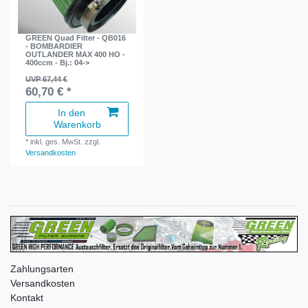
GREEN Quad Filter - QB016
- BOMBARDIER
OUTLANDER MAX 400 HO -
400ccm - Bj.: 04->
UVP 67,44 €
60,70 € *
In den
Warenkorb
*
inkl. ges. MwSt.
zzgl.
Versandkosten
Zahlungsarten
Versandkosten
Kontakt