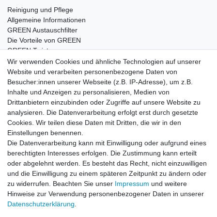
Reinigung und Pflege
Allgemeine Informationen
GREEN Austauschfilter
Die Vorteile von GREEN
GREEN Twister
Wir verwenden Cookies und ähnliche Technologien auf unserer
Website und verarbeiten personenbezogene Daten von
Besucher:innen unserer Webseite (z.B. IP-Adresse), um z.B.
Impressum
Daten­schutz­erklärung
AGB
Inhalte und Anzeigen zu personalisieren, Medien von
Drittanbietern einzubinden oder Zugriffe auf unsere Website zu
analysieren. Die Datenverarbeitung erfolgt erst durch gesetzte
Barrierefreiheitserklärung
Widerrufs­recht
Cookies. Wir teilen diese Daten mit Dritten, die wir in den
Einstellungen benennen.
Die Datenverarbeitung kann mit Einwilligung oder aufgrund eines
Kontakt
Vertrag widerrufen
berechtigten Interesses erfolgen. Die Zustimmung kann erteilt
oder abgelehnt werden. Es besteht das Recht, nicht einzuwilligen
und die Einwilligung zu einem späteren Zeitpunkt zu ändern oder
zu widerrufen. Beachten Sie unser
Impressum
und weitere
© Copyright 2026 | Alle Rechte vorbehalten.
Hinweise zur Verwendung personenbezogener Daten in unserer
Daten­schutz­erklärung
.