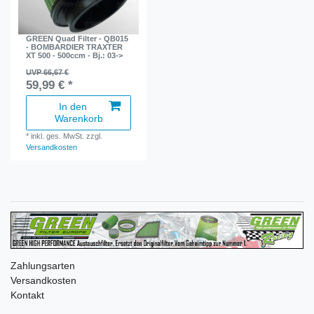
GREEN Quad Filter - QB015
- BOMBARDIER TRAXTER
XT 500 - 500ccm - Bj.: 03->
UVP 66,67 €
59,99 € *
In den
Warenkorb
*
inkl. ges. MwSt.
zzgl.
Versandkosten
Zahlungsarten
Versandkosten
Kontakt