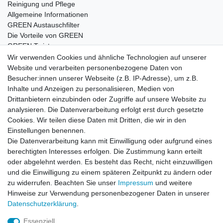
Reinigung und Pflege
Allgemeine Informationen
GREEN Austauschfilter
Die Vorteile von GREEN
GREEN Twister
Wir verwenden Cookies und ähnliche Technologien auf unserer
Website und verarbeiten personenbezogene Daten von
Besucher:innen unserer Webseite (z.B. IP-Adresse), um z.B.
Impressum
Daten­schutz­erklärung
AGB
Inhalte und Anzeigen zu personalisieren, Medien von
Drittanbietern einzubinden oder Zugriffe auf unsere Website zu
analysieren. Die Datenverarbeitung erfolgt erst durch gesetzte
Barrierefreiheitserklärung
Widerrufs­recht
Cookies. Wir teilen diese Daten mit Dritten, die wir in den
Einstellungen benennen.
Die Datenverarbeitung kann mit Einwilligung oder aufgrund eines
Kontakt
Vertrag widerrufen
berechtigten Interesses erfolgen. Die Zustimmung kann erteilt
oder abgelehnt werden. Es besteht das Recht, nicht einzuwilligen
und die Einwilligung zu einem späteren Zeitpunkt zu ändern oder
zu widerrufen. Beachten Sie unser
Impressum
und weitere
© Copyright 2026 | Alle Rechte vorbehalten.
Hinweise zur Verwendung personenbezogener Daten in unserer
Daten­schutz­erklärung
.
Essenziell