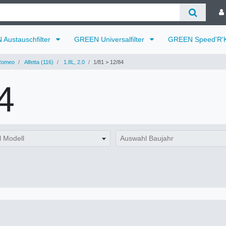
Austauschfilter
GREEN Universalfilter
GREEN Speed'R'K
Romeo
Alfetta (116)
1.8L, 2.0
1/81 > 12/84
4
 Modell
Auswahl Baujahr