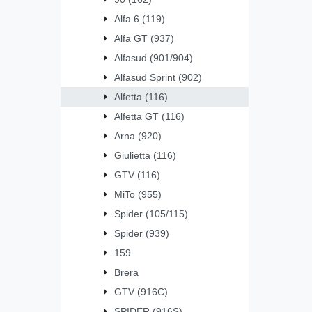
Alfa 6 (119)
Alfa GT (937)
Alfasud (901/904)
Alfasud Sprint (902)
Alfetta (116)
Alfetta GT (116)
Arna (920)
Giulietta (116)
GTV (116)
MiTo (955)
Spider (105/115)
Spider (939)
159
Brera
GTV (916C)
SPIDER (916S)