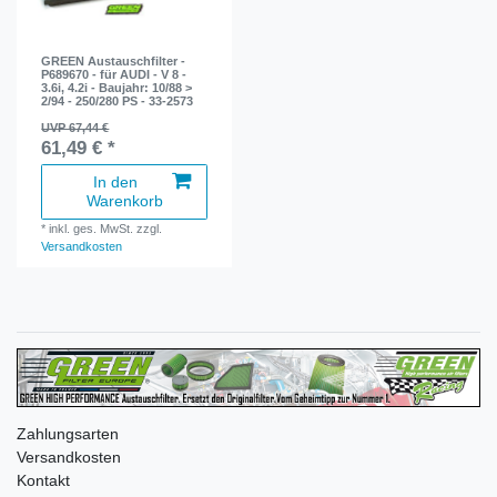
GREEN Austauschfilter -
P689670 - für AUDI - V 8 -
3.6i, 4.2i - Baujahr: 10/88 >
2/94 - 250/280 PS - 33-2573
UVP 67,44 €
61,49 € *
In den
Warenkorb
*
inkl. ges. MwSt.
zzgl.
Versandkosten
Zahlungsarten
Versandkosten
Kontakt