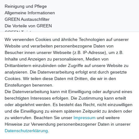
Reinigung und Pflege
Allgemeine Informationen
GREEN Austauschfilter
Die Vorteile von GREEN
GREEN Twister
Wir verwenden Cookies und ähnliche Technologien auf unserer
Website und verarbeiten personenbezogene Daten von
Besucher:innen unserer Webseite (z.B. IP-Adresse), um z.B.
Impressum
Daten­schutz­erklärung
AGB
Inhalte und Anzeigen zu personalisieren, Medien von
Drittanbietern einzubinden oder Zugriffe auf unsere Website zu
analysieren. Die Datenverarbeitung erfolgt erst durch gesetzte
Barrierefreiheitserklärung
Widerrufs­recht
Cookies. Wir teilen diese Daten mit Dritten, die wir in den
Einstellungen benennen.
Die Datenverarbeitung kann mit Einwilligung oder aufgrund eines
Kontakt
Vertrag widerrufen
berechtigten Interesses erfolgen. Die Zustimmung kann erteilt
oder abgelehnt werden. Es besteht das Recht, nicht einzuwilligen
und die Einwilligung zu einem späteren Zeitpunkt zu ändern oder
zu widerrufen. Beachten Sie unser
Impressum
und weitere
© Copyright 2026 | Alle Rechte vorbehalten.
Hinweise zur Verwendung personenbezogener Daten in unserer
Daten­schutz­erklärung
.