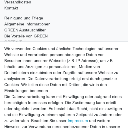
Versandkosten
Kontakt
Reinigung und Pflege
Allgemeine Informationen
GREEN Austauschfilter
Die Vorteile von GREEN
GREEN Twister
Wir verwenden Cookies und ähnliche Technologien auf unserer
Website und verarbeiten personenbezogene Daten von
Besucher:innen unserer Webseite (z.B. IP-Adresse), um z.B.
Impressum
Daten­schutz­erklärung
AGB
Inhalte und Anzeigen zu personalisieren, Medien von
Drittanbietern einzubinden oder Zugriffe auf unsere Website zu
analysieren. Die Datenverarbeitung erfolgt erst durch gesetzte
Barrierefreiheitserklärung
Widerrufs­recht
Cookies. Wir teilen diese Daten mit Dritten, die wir in den
Einstellungen benennen.
Die Datenverarbeitung kann mit Einwilligung oder aufgrund eines
Kontakt
Vertrag widerrufen
berechtigten Interesses erfolgen. Die Zustimmung kann erteilt
oder abgelehnt werden. Es besteht das Recht, nicht einzuwilligen
und die Einwilligung zu einem späteren Zeitpunkt zu ändern oder
zu widerrufen. Beachten Sie unser
Impressum
und weitere
© Copyright 2026 | Alle Rechte vorbehalten.
Hinweise zur Verwendung personenbezogener Daten in unserer