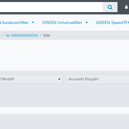
Austauschfilter
GREEN Universalfilter
GREEN Speed'R'K
3er (E90/E91/E92/E93)
325d
 Modell
Auswahl Baujahr