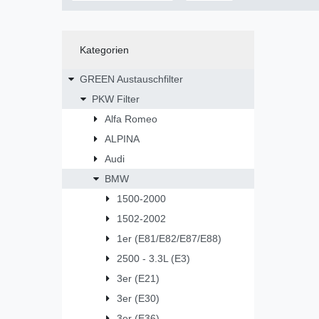
Kategorien
GREEN Austauschfilter
PKW Filter
Alfa Romeo
ALPINA
Audi
BMW
1500-2000
1502-2002
1er (E81/E82/E87/E88)
2500 - 3.3L (E3)
3er (E21)
3er (E30)
3er (E36)