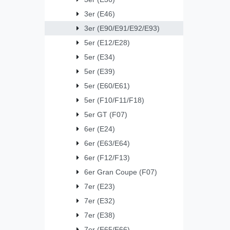
3er (E46)
3er (E90/E91/E92/E93)
5er (E12/E28)
5er (E34)
5er (E39)
5er (E60/E61)
5er (F10/F11/F18)
5er GT (F07)
6er (E24)
6er (E63/E64)
6er (F12/F13)
6er Gran Coupe (F07)
7er (E23)
7er (E32)
7er (E38)
7er (E65/E66)