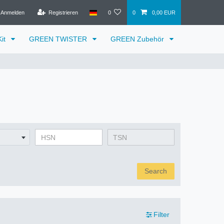
Anmelden
Registrieren
0
0
0,00 EUR
it
GREEN TWISTER
GREEN Zubehör
Search
Filter