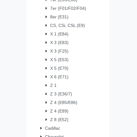
7er (F01/F02/F04)
8er (E31)
CS, CSi, CSL (E9)
X 1 (E84)
X 3 (E83)
X 3 (F25)
X 5 (E53)
X 5 (E70)
X 6 (E71)
Z 1
Z 3 (E36/7)
Z 4 (E85/E86)
Z 4 (E89)
Z 8 (E52)
Cadillac
Chevrolet