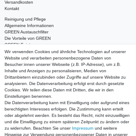
Versandkosten
Kontakt
Reinigung und Pflege
Allgemeine Informationen
GREEN Austauschfilter
Die Vorteile von GREEN
GREEN Twister
Wir verwenden Cookies und ähnliche Technologien auf unserer
Website und verarbeiten personenbezogene Daten von
Besucher:innen unserer Webseite (z.B. IP-Adresse), um z.B.
Impressum
Daten­schutz­erklärung
AGB
Inhalte und Anzeigen zu personalisieren, Medien von
Drittanbietern einzubinden oder Zugriffe auf unsere Website zu
analysieren. Die Datenverarbeitung erfolgt erst durch gesetzte
Barrierefreiheitserklärung
Widerrufs­recht
Cookies. Wir teilen diese Daten mit Dritten, die wir in den
Einstellungen benennen.
Die Datenverarbeitung kann mit Einwilligung oder aufgrund eines
Kontakt
Vertrag widerrufen
berechtigten Interesses erfolgen. Die Zustimmung kann erteilt
oder abgelehnt werden. Es besteht das Recht, nicht einzuwilligen
und die Einwilligung zu einem späteren Zeitpunkt zu ändern oder
zu widerrufen. Beachten Sie unser
Impressum
und weitere
© Copyright 2026 | Alle Rechte vorbehalten.
Hinweise zur Verwendung personenbezogener Daten in unserer