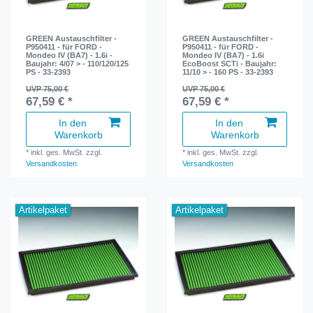
GREEN Austauschfilter -
GREEN Austauschfilter -
P950411 - für FORD -
P950411 - für FORD -
Mondeo IV (BA7) - 1.6i -
Mondeo IV (BA7) - 1.6i
Baujahr: 4/07 > - 110/120/125
EcoBoost SCTi - Baujahr:
PS - 33-2393
11/10 > - 160 PS - 33-2393
UVP 75,00 €
UVP 75,00 €
67,59 € *
67,59 € *
In den
In den
Warenkorb
Warenkorb
*
inkl. ges. MwSt.
zzgl.
*
inkl. ges. MwSt.
zzgl.
Versandkosten
Versandkosten
Artikelpaket
Artikelpaket