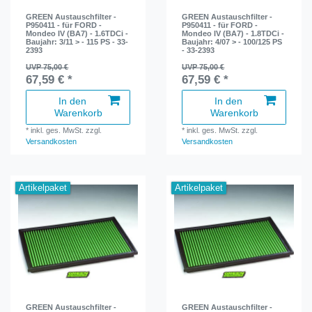
GREEN Austauschfilter -
GREEN Austauschfilter -
P950411 - für FORD -
P950411 - für FORD -
Mondeo IV (BA7) - 1.6TDCi -
Mondeo IV (BA7) - 1.8TDCi -
Baujahr: 3/11 > - 115 PS - 33-
Baujahr: 4/07 > - 100/125 PS
2393
- 33-2393
UVP 75,00 €
UVP 75,00 €
67,59 € *
67,59 € *
In den
In den
Warenkorb
Warenkorb
*
inkl. ges. MwSt.
zzgl.
*
inkl. ges. MwSt.
zzgl.
Versandkosten
Versandkosten
Artikelpaket
Artikelpaket
GREEN Austauschfilter -
GREEN Austauschfilter -