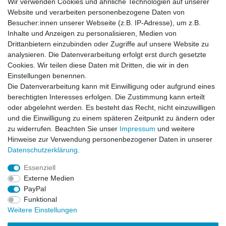
Wir verwenden Cookies und ähnliche Technologien auf unserer
Website und verarbeiten personenbezogene Daten von
Besucher:innen unserer Webseite (z.B. IP-Adresse), um z.B.
Impressum
Daten­schutz­erklärung
AGB
Inhalte und Anzeigen zu personalisieren, Medien von
Drittanbietern einzubinden oder Zugriffe auf unsere Website zu
analysieren. Die Datenverarbeitung erfolgt erst durch gesetzte
Barrierefreiheitserklärung
Widerrufs­recht
Cookies. Wir teilen diese Daten mit Dritten, die wir in den
Einstellungen benennen.
Die Datenverarbeitung kann mit Einwilligung oder aufgrund eines
Kontakt
Vertrag widerrufen
berechtigten Interesses erfolgen. Die Zustimmung kann erteilt
oder abgelehnt werden. Es besteht das Recht, nicht einzuwilligen
und die Einwilligung zu einem späteren Zeitpunkt zu ändern oder
zu widerrufen. Beachten Sie unser
Impressum
und weitere
© Copyright 2026 | Alle Rechte vorbehalten.
Hinweise zur Verwendung personenbezogener Daten in unserer
Daten­schutz­erklärung
.
Essenziell
Externe Medien
PayPal
Funktional
Weitere Einstellungen