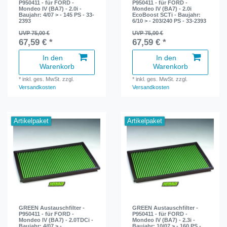
P950411 - für FORD -
P950411 - für FORD -
Mondeo IV (BA7) - 2.0i -
Mondeo IV (BA7) - 2.0i
Baujahr: 4/07 > - 145 PS - 33-
EcoBoost SCTi - Baujahr:
2393
6/10 > - 203/240 PS - 33-2393
UVP 75,00 €
UVP 75,00 €
67,59 € *
67,59 € *
In den
In den
Warenkorb
Warenkorb
*
inkl. ges. MwSt.
zzgl.
*
inkl. ges. MwSt.
zzgl.
Versandkosten
Versandkosten
Artikelpaket
Artikelpaket
GREEN Austauschfilter -
GREEN Austauschfilter -
P950411 - für FORD -
P950411 - für FORD -
Mondeo IV (BA7) - 2.0TDCi -
Mondeo IV (BA7) - 2.3i -
Baujahr: 4/07 > -
Baujahr: 10/07 > - 160 PS -