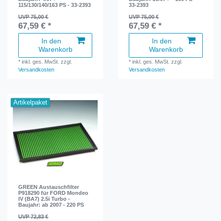
115/130/140/163 PS - 33-2393
33-2393
UVP 75,00 €
UVP 75,00 €
67,59 € *
67,59 € *
In den
In den
Warenkorb
Warenkorb
*
inkl. ges. MwSt.
zzgl.
*
inkl. ges. MwSt.
zzgl.
Versandkosten
Versandkosten
Artikelpaket
GREEN Austauschfilter
P918290 für FORD Mondeo
IV (BA7) 2.5i Turbo -
Baujahr: ab 2007 - 220 PS
UVP 72,83 €