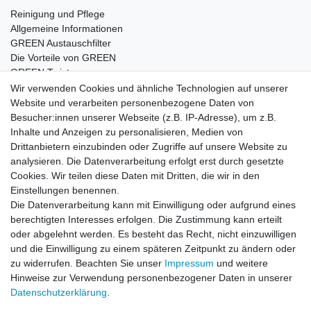
Reinigung und Pflege
Allgemeine Informationen
GREEN Austauschfilter
Die Vorteile von GREEN
GREEN Twister
Wir verwenden Cookies und ähnliche Technologien auf unserer
Website und verarbeiten personenbezogene Daten von
Besucher:innen unserer Webseite (z.B. IP-Adresse), um z.B.
Impressum
Daten­schutz­erklärung
AGB
Inhalte und Anzeigen zu personalisieren, Medien von
Drittanbietern einzubinden oder Zugriffe auf unsere Website zu
analysieren. Die Datenverarbeitung erfolgt erst durch gesetzte
Barrierefreiheitserklärung
Widerrufs­recht
Cookies. Wir teilen diese Daten mit Dritten, die wir in den
Einstellungen benennen.
Die Datenverarbeitung kann mit Einwilligung oder aufgrund eines
Kontakt
Vertrag widerrufen
berechtigten Interesses erfolgen. Die Zustimmung kann erteilt
oder abgelehnt werden. Es besteht das Recht, nicht einzuwilligen
und die Einwilligung zu einem späteren Zeitpunkt zu ändern oder
zu widerrufen. Beachten Sie unser
Impressum
und weitere
© Copyright 2026 | Alle Rechte vorbehalten.
Hinweise zur Verwendung personenbezogener Daten in unserer
Daten­schutz­erklärung
.