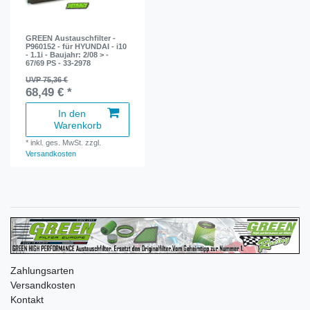
GREEN Austauschfilter -
P960152 - für HYUNDAI - i10
- 1.1i - Baujahr: 2/08 > -
67/69 PS - 33-2978
UVP 75,36 €
68,49 € *
In den
Warenkorb
*
inkl. ges. MwSt.
zzgl.
Versandkosten
Zahlungsarten
Versandkosten
Kontakt