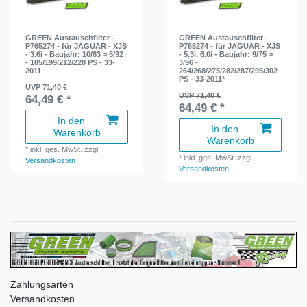
GREEN Austauschfilter -
GREEN Austauschfilter -
P765274 - für JAGUAR - XJS
P765274 - für JAGUAR - XJS
- 3.6i - Baujahr: 10/83 > 5/92
- 5.3i, 6.0i - Baujahr: 9/75 >
- 185/199/212/220 PS - 33-
3/96 -
2011
264/268/275/282/287/295/302
PS - 33-2011*
UVP 71,40 €
UVP 71,40 €
64,49 € *
64,49 € *
In den
In den
Warenkorb
Warenkorb
*
inkl. ges. MwSt.
zzgl.
*
inkl. ges. MwSt.
zzgl.
Versandkosten
Versandkosten
Zahlungsarten
Versandkosten