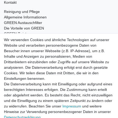
Kontakt
Reinigung und Pflege
Allgemeine Informationen
GREEN Austauschfilter
Die Vorteile von GREEN
GREEN Twister
Wir verwenden Cookies und ähnliche Technologien auf unserer
Website und verarbeiten personenbezogene Daten von
Besucher:innen unserer Webseite (z.B. IP-Adresse), um z.B.
Impressum
Daten­schutz­erklärung
AGB
Inhalte und Anzeigen zu personalisieren, Medien von
Drittanbietern einzubinden oder Zugriffe auf unsere Website zu
analysieren. Die Datenverarbeitung erfolgt erst durch gesetzte
Barrierefreiheitserklärung
Widerrufs­recht
Cookies. Wir teilen diese Daten mit Dritten, die wir in den
Einstellungen benennen.
Die Datenverarbeitung kann mit Einwilligung oder aufgrund eines
Kontakt
Vertrag widerrufen
berechtigten Interesses erfolgen. Die Zustimmung kann erteilt
oder abgelehnt werden. Es besteht das Recht, nicht einzuwilligen
und die Einwilligung zu einem späteren Zeitpunkt zu ändern oder
zu widerrufen. Beachten Sie unser
Impressum
und weitere
© Copyright 2026 | Alle Rechte vorbehalten.
Hinweise zur Verwendung personenbezogener Daten in unserer
Daten­schutz­erklärung
.