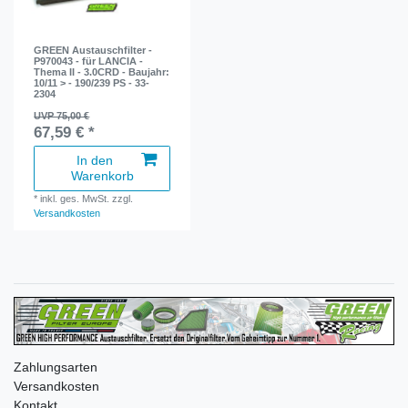
GREEN Austauschfilter -
P970043 - für LANCIA -
Thema II - 3.0CRD - Baujahr:
10/11 > - 190/239 PS - 33-
2304
UVP 75,00 €
67,59 € *
In den
Warenkorb
*
inkl. ges. MwSt.
zzgl.
Versandkosten
Zahlungsarten
Versandkosten
Kontakt