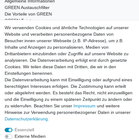
Allgemeine Informationen
GREEN Austauschfilter
Die Vorteile von GREEN
GREEN Twister
Wir verwenden Cookies und ähnliche Technologien auf unserer
Website und verarbeiten personenbezogene Daten von
Besucher:innen unserer Webseite (z.B. IP-Adresse), um z.B.
Impressum
Daten­schutz­erklärung
AGB
Inhalte und Anzeigen zu personalisieren, Medien von
Drittanbietern einzubinden oder Zugriffe auf unsere Website zu
analysieren. Die Datenverarbeitung erfolgt erst durch gesetzte
Barrierefreiheitserklärung
Widerrufs­recht
Cookies. Wir teilen diese Daten mit Dritten, die wir in den
Einstellungen benennen.
Die Datenverarbeitung kann mit Einwilligung oder aufgrund eines
Kontakt
Vertrag widerrufen
berechtigten Interesses erfolgen. Die Zustimmung kann erteilt
oder abgelehnt werden. Es besteht das Recht, nicht einzuwilligen
und die Einwilligung zu einem späteren Zeitpunkt zu ändern oder
zu widerrufen. Beachten Sie unser
Impressum
und weitere
© Copyright 2026 | Alle Rechte vorbehalten.
Hinweise zur Verwendung personenbezogener Daten in unserer
Daten­schutz­erklärung
.
Essenziell
Externe Medien