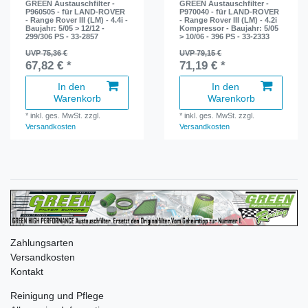
GREEN Austauschfilter -
GREEN Austauschfilter -
P960505 - für LAND-ROVER
P970040 - für LAND-ROVER
- Range Rover III (LM) - 4.4i -
- Range Rover III (LM) - 4.2i
Baujahr: 5/05 > 12/12 -
Kompressor - Baujahr: 5/05
299/306 PS - 33-2857
> 10/06 - 396 PS - 33-2333
UVP 75,36 €
UVP 79,15 €
67,82 € *
71,19 € *
In den
In den
Warenkorb
Warenkorb
*
inkl. ges. MwSt.
zzgl.
*
inkl. ges. MwSt.
zzgl.
Versandkosten
Versandkosten
Zahlungsarten
Versandkosten
Kontakt
Reinigung und Pflege