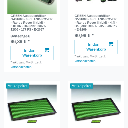
GREEN Austauschfilter -
GREEN Austauschfilter -
G491609 - für LAND-ROVER
G591009 - für LAND-ROVER
- Range Rover III (LM) -
- Range Rover III (LM) - 4.4i -
3.0TD6 - Baujahr: 3/02 >
Baujahr: 3/02 > 5/05 - 286 PS
12/06 - 177 PS - E-2657
- E-9269
90,99 € *
UVP 107,10 €
96,39 € *
In den
Warenkorb
In den
Warenkorb
*
inkl. ges. MwSt.
zzgl.
Versandkosten
*
inkl. ges. MwSt.
zzgl.
Versandkosten
Artikelpaket
Artikelpaket