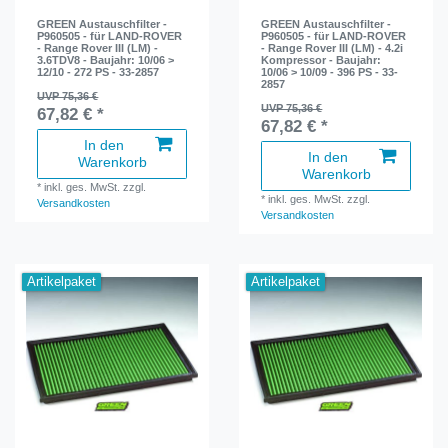
GREEN Austauschfilter -
GREEN Austauschfilter -
P960505 - für LAND-ROVER
P960505 - für LAND-ROVER
- Range Rover III (LM) -
- Range Rover III (LM) - 4.2i
3.6TDV8 - Baujahr: 10/06 >
Kompressor - Baujahr:
12/10 - 272 PS - 33-2857
10/06 > 10/09 - 396 PS - 33-
2857
UVP 75,36 €
UVP 75,36 €
67,82 € *
67,82 € *
In den
In den
Warenkorb
Warenkorb
*
inkl. ges. MwSt.
zzgl.
*
inkl. ges. MwSt.
zzgl.
Versandkosten
Versandkosten
Artikelpaket
Artikelpaket