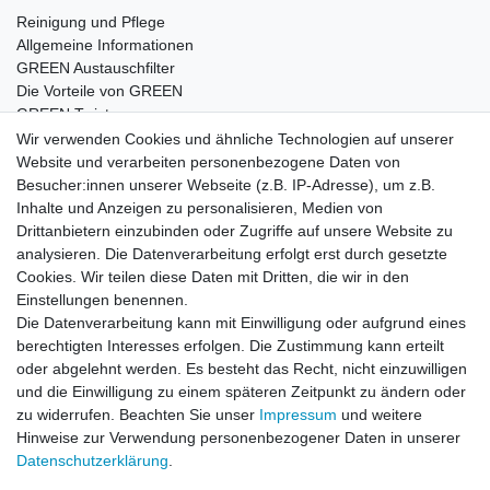
Reinigung und Pflege
Allgemeine Informationen
GREEN Austauschfilter
Die Vorteile von GREEN
GREEN Twister
Wir verwenden Cookies und ähnliche Technologien auf unserer
Website und verarbeiten personenbezogene Daten von
Besucher:innen unserer Webseite (z.B. IP-Adresse), um z.B.
Impressum
Daten­schutz­erklärung
AGB
Inhalte und Anzeigen zu personalisieren, Medien von
Drittanbietern einzubinden oder Zugriffe auf unsere Website zu
analysieren. Die Datenverarbeitung erfolgt erst durch gesetzte
Barrierefreiheitserklärung
Widerrufs­recht
Cookies. Wir teilen diese Daten mit Dritten, die wir in den
Einstellungen benennen.
Die Datenverarbeitung kann mit Einwilligung oder aufgrund eines
Kontakt
Vertrag widerrufen
berechtigten Interesses erfolgen. Die Zustimmung kann erteilt
oder abgelehnt werden. Es besteht das Recht, nicht einzuwilligen
und die Einwilligung zu einem späteren Zeitpunkt zu ändern oder
zu widerrufen. Beachten Sie unser
Impressum
und weitere
© Copyright 2026 | Alle Rechte vorbehalten.
Hinweise zur Verwendung personenbezogener Daten in unserer
Daten­schutz­erklärung
.