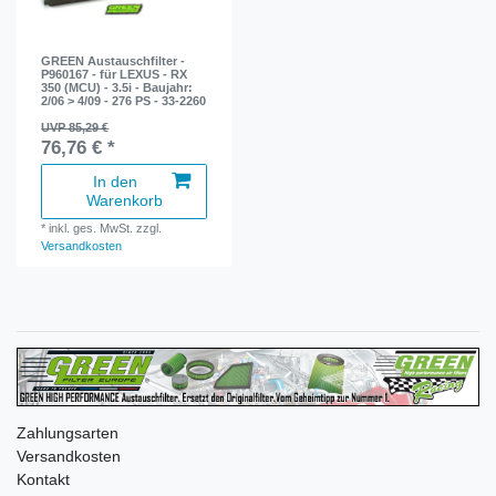
GREEN Austauschfilter -
P960167 - für LEXUS - RX
350 (MCU) - 3.5i - Baujahr:
2/06 > 4/09 - 276 PS - 33-2260
UVP 85,29 €
76,76 € *
In den
Warenkorb
*
inkl. ges. MwSt.
zzgl.
Versandkosten
Zahlungsarten
Versandkosten
Kontakt