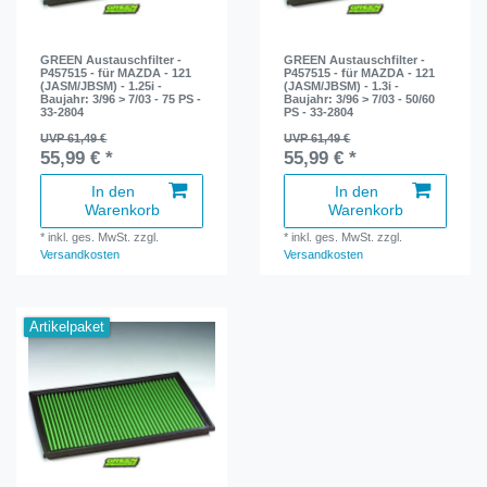
GREEN Austauschfilter -
GREEN Austauschfilter -
P457515 - für MAZDA - 121
P457515 - für MAZDA - 121
(JASM/JBSM) - 1.25i -
(JASM/JBSM) - 1.3i -
Baujahr: 3/96 > 7/03 - 75 PS -
Baujahr: 3/96 > 7/03 - 50/60
33-2804
PS - 33-2804
UVP 61,49 €
UVP 61,49 €
55,99 € *
55,99 € *
In den
In den
Warenkorb
Warenkorb
*
inkl. ges. MwSt.
zzgl.
*
inkl. ges. MwSt.
zzgl.
Versandkosten
Versandkosten
Artikelpaket