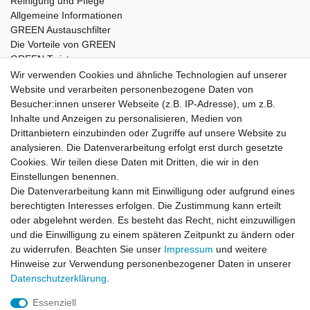
Reinigung und Pflege
Allgemeine Informationen
GREEN Austauschfilter
Die Vorteile von GREEN
GREEN Twister
Wir verwenden Cookies und ähnliche Technologien auf unserer
Website und verarbeiten personenbezogene Daten von
Besucher:innen unserer Webseite (z.B. IP-Adresse), um z.B.
Impressum
Daten­schutz­erklärung
AGB
Inhalte und Anzeigen zu personalisieren, Medien von
Drittanbietern einzubinden oder Zugriffe auf unsere Website zu
analysieren. Die Datenverarbeitung erfolgt erst durch gesetzte
Barrierefreiheitserklärung
Widerrufs­recht
Cookies. Wir teilen diese Daten mit Dritten, die wir in den
Einstellungen benennen.
Die Datenverarbeitung kann mit Einwilligung oder aufgrund eines
Kontakt
Vertrag widerrufen
berechtigten Interesses erfolgen. Die Zustimmung kann erteilt
oder abgelehnt werden. Es besteht das Recht, nicht einzuwilligen
und die Einwilligung zu einem späteren Zeitpunkt zu ändern oder
zu widerrufen. Beachten Sie unser
Impressum
und weitere
© Copyright 2026 | Alle Rechte vorbehalten.
Hinweise zur Verwendung personenbezogener Daten in unserer
Daten­schutz­erklärung
.
Essenziell