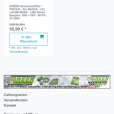
GREEN Austauschfilter -
P457515 - für MAZDA - 121
(JASM/JBSM) - 1.8D Diesel -
Baujahr: 3/96 > 7/03 - 60 PS -
33-2804
UVP 61,49 €
55,99 € *
In den
Warenkorb
*
inkl. ges. MwSt.
zzgl.
Versandkosten
Zahlungsarten
Versandkosten
Kontakt