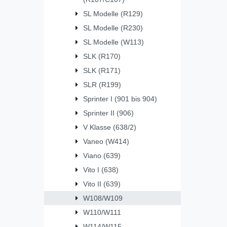
SL Modelle (R129)
SL Modelle (R230)
SL Modelle (W113)
SLK (R170)
SLK (R171)
SLR (R199)
Sprinter I (901 bis 904)
Sprinter II (906)
V Klasse (638/2)
Vaneo (W414)
Viano (639)
Vito I (638)
Vito II (639)
W108/W109
W110/W111
W114/W115