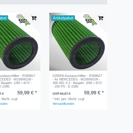
aket
Artikelpaket
stauschfilter - R399827
GREEN Austauschfilter - R399827
RCEDES - W108/W109 -
- für MERCEDES - W108/W109 -
 Baujahr: 1/68 > 8/72 -
300 SEL 6.3 - Baujahr: 3/68 > 8/72
 E-2380
- 250 PS - E-2380
59,99 € *
59,99 € *
7 €
UVP 66,67 €
s. MwSt.
zzgl.
*
inkl. ges. MwSt.
zzgl.
osten
Versandkosten