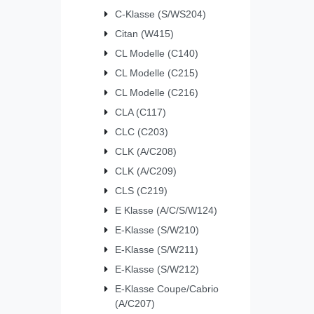
C-Klasse (S/WS204)
Citan (W415)
CL Modelle (C140)
CL Modelle (C215)
CL Modelle (C216)
CLA (C117)
CLC (C203)
CLK (A/C208)
CLK (A/C209)
CLS (C219)
E Klasse (A/C/S/W124)
E-Klasse (S/W210)
E-Klasse (S/W211)
E-Klasse (S/W212)
E-Klasse Coupe/Cabrio
(A/C207)