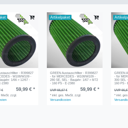
aket
Artikelpaket
Artikelp
tauschfilter - R399827
GREEN Austauschfilter - R399827
GREEN Au
RCEDES - W108/W109 -
- für MERCEDES - W108/W109 -
- für ME
aujahr: 1/66 > 12/67 -
280 SE, SEL - Baujahr: 1/67 > 8/72
300 SEL -
E-2380
- 160 PS - E-2380
160 PS -
59,99 € *
59,99 € *
7 €
UVP 66,67 €
UVP 66,6
. MwSt.
zzgl.
*
inkl. ges. MwSt.
zzgl.
*
inkl. ge
osten
Versandkosten
Versandk