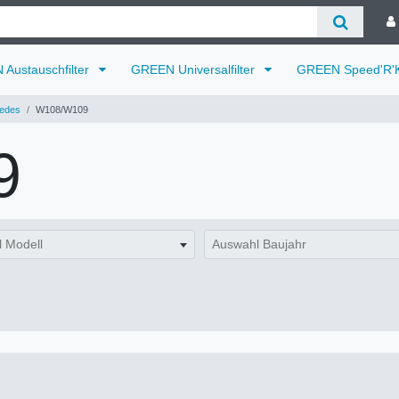
Austauschfilter
GREEN Universalfilter
GREEN Speed'R'K
edes
W108/W109
9
 Modell
Auswahl Baujahr