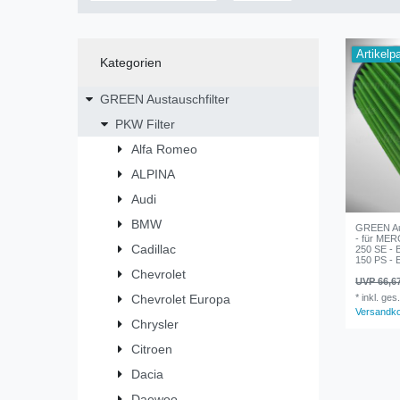
Artikelp
Kategorien
GREEN Austauschfilter
PKW Filter
Alfa Romeo
ALPINA
Audi
BMW
GREEN Aus
- für ME
Cadillac
250 SE - B
150 PS - 
Chevrolet
UVP 66,6
Chevrolet Europa
*
inkl. ges
Versandk
Chrysler
Citroen
Dacia
Daewoo