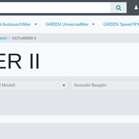
Austauschfilter
GREEN Universalfilter
GREEN Speed'R'K
bishi
OUTLANDER II
R II
 Modell
Auswahl Baujahr