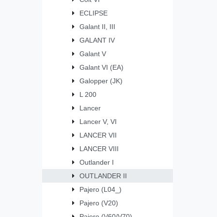
ECLIPSE
Galant II, III
GALANT IV
Galant V
Galant VI (EA)
Galopper (JK)
L 200
Lancer
Lancer V, VI
LANCER VII
LANCER VIII
Outlander I
OUTLANDER II
Pajero (L04_)
Pajero (V20)
Pajero (V60/V70)