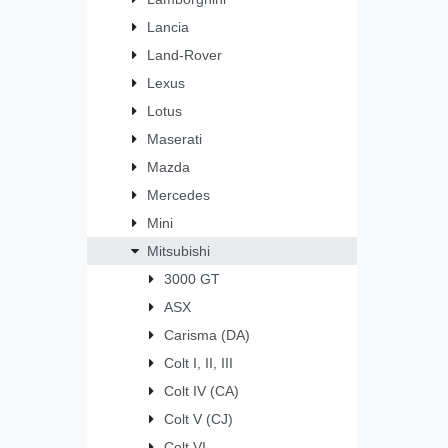
Lancia
Land-Rover
Lexus
Lotus
Maserati
Mazda
Mercedes
Mini
Mitsubishi
3000 GT
ASX
Carisma (DA)
Colt I, II, III
Colt IV (CA)
Colt V (CJ)
Colt VI