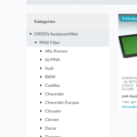
Artikelp
Kategorien
GREEN Austauschfilter
PKW Filter
Alfa Romeo
ALPINA
Audi
BMW
GREEN Aus
- für MITS
Cadillac
2.0Di-D - 
33-2392
Chevrolet
UVP 79,1
Chevrolet Europa
*
inkl. ges
Versandk
Chrysler
Citroen
Dacia
Daewoo