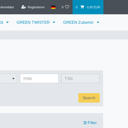
Anmelden
Registrieren
0
0
0,00 EUR
it
GREEN TWISTER
GREEN Zubehör
Search
Filter