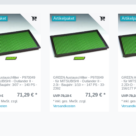
aket
Artikelpaket
Artikelp
tauschfilter - P970049
GREEN Austauschfilter - P970049
GREEN Au
UBISHI - Outlander II -
- für MITSUBISHI - Outlander II -
- für MIT
Baujahr: 3/07 > - 140 PS -
2.0i - Baujahr: 1/10 > - 147 PS - 33-
2.2Di-D - 
2392
156/177 P
71,29 € *
71,29 € *
9 €
UVP 79,19 €
UVP 79,1
. MwSt.
zzgl.
*
inkl. ges. MwSt.
zzgl.
*
inkl. ge
osten
Versandkosten
Versandk