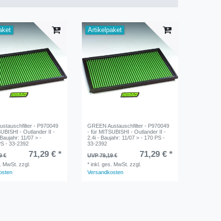
aket
Artikelpaket
stauschfilter - P970049
GREEN Austauschfilter - P970049
SUBISHI - Outlander II -
- für MITSUBISHI - Outlander II -
Baujahr: 11/07 > -
2.4i - Baujahr: 11/07 > - 170 PS -
S - 33-2392
33-2392
71,29 € *
71,29 € *
9 €
UVP 79,19 €
s. MwSt.
zzgl.
*
inkl. ges. MwSt.
zzgl.
osten
Versandkosten