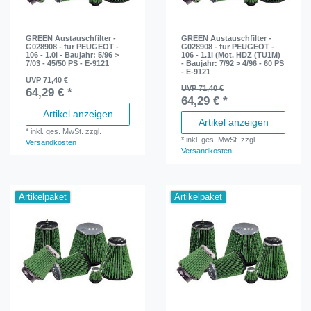
GREEN Austauschfilter -
GREEN Austauschfilter -
G028908 - für PEUGEOT -
G028908 - für PEUGEOT -
106 - 1.0i - Baujahr: 5/96 >
106 - 1.1i (Mot. HDZ (TU1M)
7/03 - 45/50 PS - E-9121
- Baujahr: 7/92 > 4/96 - 60 PS
- E-9121
UVP 71,40 €
UVP 71,40 €
64,29 € *
64,29 € *
Artikel anzeigen
Artikel anzeigen
*
inkl. ges. MwSt.
zzgl.
*
inkl. ges. MwSt.
zzgl.
Versandkosten
Versandkosten
Artikelpaket
Artikelpaket