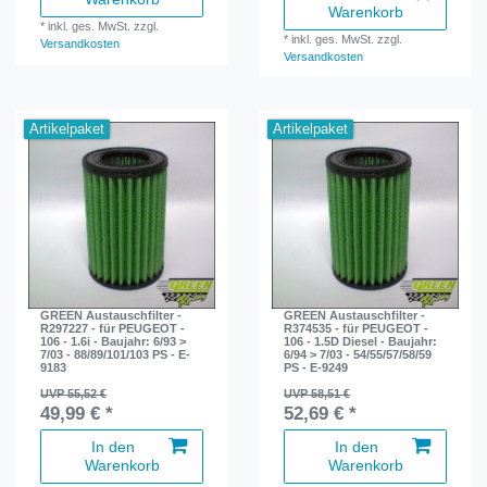
Warenkorb
*
inkl. ges. MwSt.
zzgl.
*
inkl. ges. MwSt.
zzgl.
Versandkosten
Versandkosten
Artikelpaket
Artikelpaket
GREEN Austauschfilter -
GREEN Austauschfilter -
R297227 - für PEUGEOT -
R374535 - für PEUGEOT -
106 - 1.6i - Baujahr: 6/93 >
106 - 1.5D Diesel - Baujahr:
7/03 - 88/89/101/103 PS - E-
6/94 > 7/03 - 54/55/57/58/59
9183
PS - E-9249
UVP 55,52 €
UVP 58,51 €
49,99 € *
52,69 € *
In den
In den
Warenkorb
Warenkorb