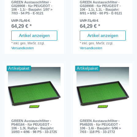
GREEN Austauschfilter -
GREEN Austauschfilter -
G028908 - für PEUGEOT -
G028908 - für PEUGEOT -
106 - 1.1i - Baujahr: 1/97 >
106 - 1.1i, 1.1L - Baujahr:
7/03 - 54 PS - E-9121
8/91 > 6/92 - 60 PS - E-9121
UVP 71,40 €
UVP 71,40 €
64,29 € *
64,29 € *
Artikel anzeigen
Artikel anzeigen
*
inkl. ges. MwSt.
zzgl.
*
inkl. ges. MwSt.
zzgl.
Versandkosten
Versandkosten
Artikelpaket
Artikelpaket
GREEN Austauschfilter -
GREEN Austauschfilter -
P540164 - für PEUGEOT -
P549205 - für PEUGEOT -
106 - 1.3L Rallye - Baujahr:
106 - 1.6i - Baujahr: 5/96 >
10/93 > 4/96 - 98 PS - 33-2725
7/03 - 118 PS - 33-2772