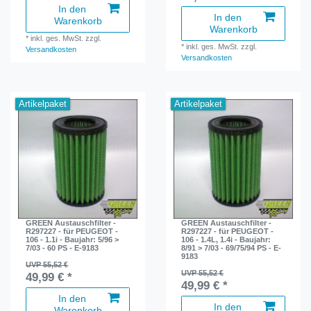
In den
In den
Warenkorb
Warenkorb
*
inkl. ges. MwSt.
zzgl.
*
inkl. ges. MwSt.
zzgl.
Versandkosten
Versandkosten
Artikelpaket
Artikelpaket
GREEN Austauschfilter -
GREEN Austauschfilter -
R297227 - für PEUGEOT -
R297227 - für PEUGEOT -
106 - 1.1i - Baujahr: 5/96 >
106 - 1.4L, 1.4i - Baujahr:
7/03 - 60 PS - E-9183
8/91 > 7/03 - 69/75/94 PS - E-
9183
UVP 55,52 €
UVP 55,52 €
49,99 € *
49,99 € *
In den
In den
Warenkorb