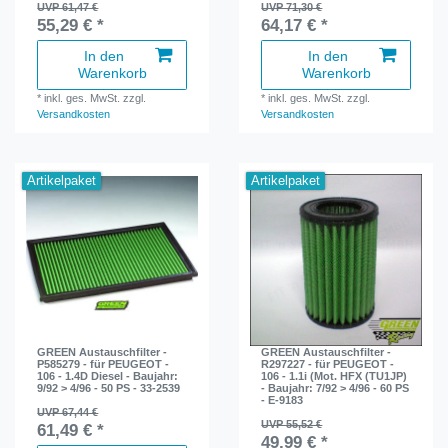
UVP 61,47 €
UVP 71,30 €
55,29 € *
64,17 € *
In den
In den
Warenkorb
Warenkorb
*
inkl. ges. MwSt.
zzgl.
*
inkl. ges. MwSt.
zzgl.
Versandkosten
Versandkosten
Artikelpaket
Artikelpaket
GREEN Austauschfilter -
GREEN Austauschfilter -
P585279 - für PEUGEOT -
R297227 - für PEUGEOT -
106 - 1.4D Diesel - Baujahr:
106 - 1.1i (Mot. HFX (TU1JP)
9/92 > 4/96 - 50 PS - 33-2539
- Baujahr: 7/92 > 4/96 - 60 PS
- E-9183
UVP 67,44 €
UVP 55,52 €
61,49 € *
49,99 € *