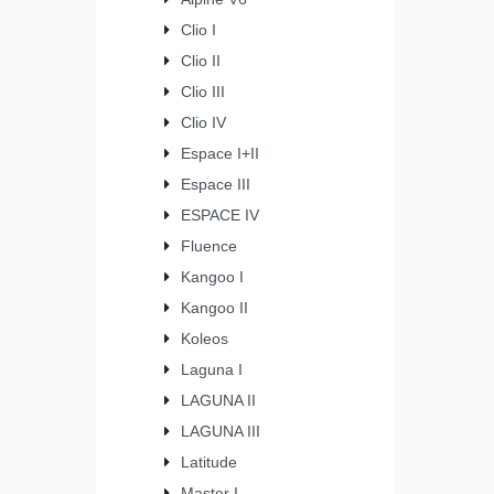
Clio I
Clio II
Clio III
Clio IV
Espace I+II
Espace III
ESPACE IV
Fluence
Kangoo I
Kangoo II
Koleos
Laguna I
LAGUNA II
LAGUNA III
Latitude
Master I