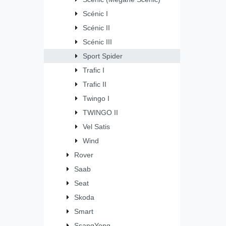
Scénic I
Scénic II
Scénic III
Sport Spider
Trafic I
Trafic II
Twingo I
TWINGO II
Vel Satis
Wind
Rover
Saab
Seat
Skoda
Smart
SsangYong