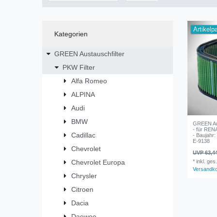
Artikelp
Kategorien
GREEN Austauschfilter
PKW Filter
Alfa Romeo
ALPINA
Audi
BMW
GREEN Aus
- für RENA
Cadillac
- Baujahr:
E-9138
Chevrolet
UVP 63,4
Chevrolet Europa
*
inkl. ges
Versandk
Chrysler
Citroen
Dacia
Daewoo