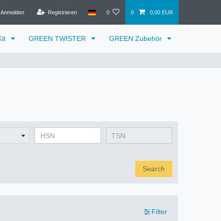
Anmelden
Registrieren
0
0
0,00 EUR
it
GREEN TWISTER
GREEN Zubehör
Search
Filter