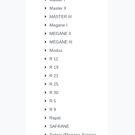
Master II
MASTER III
Megane I
MEGANE II
MEGANE III
Modus
R 11
R 19
R 21
R 25
R 30
R 5
R 9
Rapid
SAFRANE
Scénic (Megane Scénic)