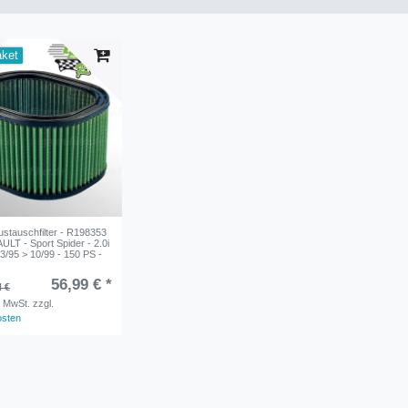
aket
tauschfilter - R198353
ULT - Sport Spider - 2.0i
 3/95 > 10/99 - 150 PS -
56,99 € *
4 €
. MwSt.
zzgl.
osten