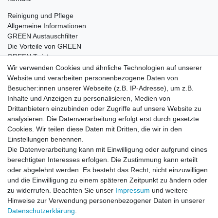
Reinigung und Pflege
Allgemeine Informationen
GREEN Austauschfilter
Die Vorteile von GREEN
GREEN Twister
Wir verwenden Cookies und ähnliche Technologien auf unserer
Website und verarbeiten personenbezogene Daten von
Besucher:innen unserer Webseite (z.B. IP-Adresse), um z.B.
Impressum
Daten­schutz­erklärung
AGB
Inhalte und Anzeigen zu personalisieren, Medien von
Drittanbietern einzubinden oder Zugriffe auf unsere Website zu
analysieren. Die Datenverarbeitung erfolgt erst durch gesetzte
Barrierefreiheitserklärung
Widerrufs­recht
Cookies. Wir teilen diese Daten mit Dritten, die wir in den
Einstellungen benennen.
Die Datenverarbeitung kann mit Einwilligung oder aufgrund eines
Kontakt
Vertrag widerrufen
berechtigten Interesses erfolgen. Die Zustimmung kann erteilt
oder abgelehnt werden. Es besteht das Recht, nicht einzuwilligen
und die Einwilligung zu einem späteren Zeitpunkt zu ändern oder
zu widerrufen. Beachten Sie unser
Impressum
und weitere
© Copyright 2026 | Alle Rechte vorbehalten.
Hinweise zur Verwendung personenbezogener Daten in unserer
Daten­schutz­erklärung
.