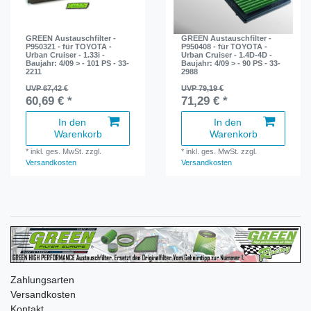
GREEN Austauschfilter -
GREEN Austauschfilter -
P950321 - für TOYOTA -
P950408 - für TOYOTA -
Urban Cruiser - 1.33i -
Urban Cruiser - 1.4D-4D -
Baujahr: 4/09 > - 101 PS - 33-
Baujahr: 4/09 > - 90 PS - 33-
2211
2988
UVP 67,42 €
UVP 79,19 €
60,69 € *
71,29 € *
In den
In den
Warenkorb
Warenkorb
*
inkl. ges. MwSt.
zzgl.
*
inkl. ges. MwSt.
zzgl.
Versandkosten
Versandkosten
Zahlungsarten
Versandkosten
Kontakt