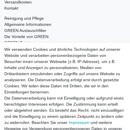
Versandkosten
Kontakt
Reinigung und Pflege
Allgemeine Informationen
GREEN Austauschfilter
Die Vorteile von GREEN
GREEN Twister
Wir verwenden Cookies und ähnliche Technologien auf unserer
Website und verarbeiten personenbezogene Daten von
Besucher:innen unserer Webseite (z.B. IP-Adresse), um z.B.
Impressum
Daten­schutz­erklärung
AGB
Inhalte und Anzeigen zu personalisieren, Medien von
Drittanbietern einzubinden oder Zugriffe auf unsere Website zu
analysieren. Die Datenverarbeitung erfolgt erst durch gesetzte
Barrierefreiheitserklärung
Widerrufs­recht
Cookies. Wir teilen diese Daten mit Dritten, die wir in den
Einstellungen benennen.
Die Datenverarbeitung kann mit Einwilligung oder aufgrund eines
Kontakt
Vertrag widerrufen
berechtigten Interesses erfolgen. Die Zustimmung kann erteilt
oder abgelehnt werden. Es besteht das Recht, nicht einzuwilligen
und die Einwilligung zu einem späteren Zeitpunkt zu ändern oder
zu widerrufen. Beachten Sie unser
Impressum
und weitere
© Copyright 2026 | Alle Rechte vorbehalten.
Hinweise zur Verwendung personenbezogener Daten in unserer