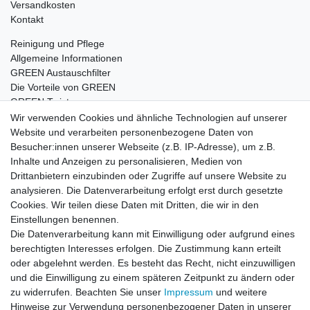
Versandkosten
Kontakt
Reinigung und Pflege
Allgemeine Informationen
GREEN Austauschfilter
Die Vorteile von GREEN
GREEN Twister
Wir verwenden Cookies und ähnliche Technologien auf unserer
Website und verarbeiten personenbezogene Daten von
Besucher:innen unserer Webseite (z.B. IP-Adresse), um z.B.
Impressum
Daten­schutz­erklärung
AGB
Inhalte und Anzeigen zu personalisieren, Medien von
Drittanbietern einzubinden oder Zugriffe auf unsere Website zu
analysieren. Die Datenverarbeitung erfolgt erst durch gesetzte
Barrierefreiheitserklärung
Widerrufs­recht
Cookies. Wir teilen diese Daten mit Dritten, die wir in den
Einstellungen benennen.
Die Datenverarbeitung kann mit Einwilligung oder aufgrund eines
Kontakt
Vertrag widerrufen
berechtigten Interesses erfolgen. Die Zustimmung kann erteilt
oder abgelehnt werden. Es besteht das Recht, nicht einzuwilligen
und die Einwilligung zu einem späteren Zeitpunkt zu ändern oder
zu widerrufen. Beachten Sie unser
Impressum
und weitere
© Copyright 2026 | Alle Rechte vorbehalten.
Hinweise zur Verwendung personenbezogener Daten in unserer