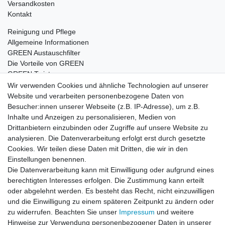
Versandkosten
Kontakt
Reinigung und Pflege
Allgemeine Informationen
GREEN Austauschfilter
Die Vorteile von GREEN
GREEN Twister
Wir verwenden Cookies und ähnliche Technologien auf unserer
Website und verarbeiten personenbezogene Daten von
Besucher:innen unserer Webseite (z.B. IP-Adresse), um z.B.
Impressum
Daten­schutz­erklärung
AGB
Inhalte und Anzeigen zu personalisieren, Medien von
Drittanbietern einzubinden oder Zugriffe auf unsere Website zu
analysieren. Die Datenverarbeitung erfolgt erst durch gesetzte
Barrierefreiheitserklärung
Widerrufs­recht
Cookies. Wir teilen diese Daten mit Dritten, die wir in den
Einstellungen benennen.
Die Datenverarbeitung kann mit Einwilligung oder aufgrund eines
Kontakt
Vertrag widerrufen
berechtigten Interesses erfolgen. Die Zustimmung kann erteilt
oder abgelehnt werden. Es besteht das Recht, nicht einzuwilligen
und die Einwilligung zu einem späteren Zeitpunkt zu ändern oder
zu widerrufen. Beachten Sie unser
Impressum
und weitere
© Copyright 2026 | Alle Rechte vorbehalten.
Hinweise zur Verwendung personenbezogener Daten in unserer