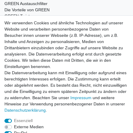
GREEN Austauschfilter
Die Vorteile von GREEN
GREEN Twister
Wir verwenden Cookies und ähnliche Technologien auf unserer
Website und verarbeiten personenbezogene Daten von
Besucher:innen unserer Webseite (z.B. IP-Adresse), um z.B.
Impressum
Daten­schutz­erklärung
AGB
Inhalte und Anzeigen zu personalisieren, Medien von
Drittanbietern einzubinden oder Zugriffe auf unsere Website zu
analysieren. Die Datenverarbeitung erfolgt erst durch gesetzte
Barrierefreiheitserklärung
Widerrufs­recht
Cookies. Wir teilen diese Daten mit Dritten, die wir in den
Einstellungen benennen.
Die Datenverarbeitung kann mit Einwilligung oder aufgrund eines
Kontakt
Vertrag widerrufen
berechtigten Interesses erfolgen. Die Zustimmung kann erteilt
oder abgelehnt werden. Es besteht das Recht, nicht einzuwilligen
und die Einwilligung zu einem späteren Zeitpunkt zu ändern oder
zu widerrufen. Beachten Sie unser
Impressum
und weitere
© Copyright 2026 | Alle Rechte vorbehalten.
Hinweise zur Verwendung personenbezogener Daten in unserer
Daten­schutz­erklärung
.
Essenziell
Externe Medien