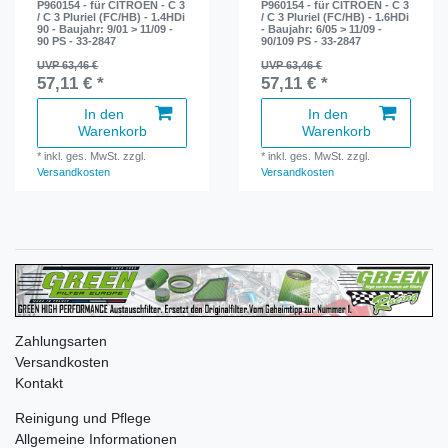
P960154 - für CITROEN - C 3
P960154 - für CITROEN - C 3
/ C 3 Pluriel (FC/HB) - 1.4HDi
/ C 3 Pluriel (FC/HB) - 1.6HDi
90 - Baujahr: 9/01 > 11/09 -
- Baujahr: 6/05 > 11/09 -
90 PS - 33-2847
90/109 PS - 33-2847
UVP 63,46 €
UVP 63,46 €
57,11 € *
57,11 € *
In den
In den
Warenkorb
Warenkorb
*
inkl. ges. MwSt.
zzgl.
*
inkl. ges. MwSt.
zzgl.
Versandkosten
Versandkosten
Zahlungsarten
Versandkosten
Kontakt
Reinigung und Pflege
Allgemeine Informationen