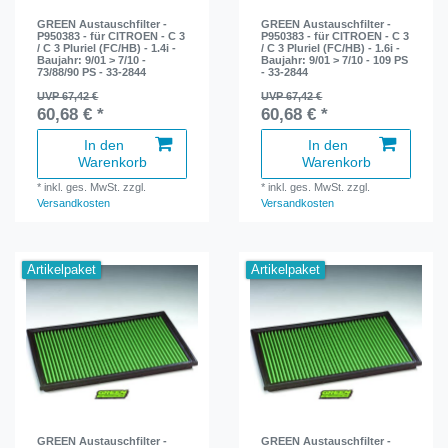
GREEN Austauschfilter -
GREEN Austauschfilter -
P950383 - für CITROEN - C 3
P950383 - für CITROEN - C 3
/ C 3 Pluriel (FC/HB) - 1.4i -
/ C 3 Pluriel (FC/HB) - 1.6i -
Baujahr: 9/01 > 7/10 -
Baujahr: 9/01 > 7/10 - 109 PS
73/88/90 PS - 33-2844
- 33-2844
UVP 67,42 €
UVP 67,42 €
60,68 € *
60,68 € *
In den
In den
Warenkorb
Warenkorb
*
inkl. ges. MwSt.
zzgl.
*
inkl. ges. MwSt.
zzgl.
Versandkosten
Versandkosten
Artikelpaket
Artikelpaket
GREEN Austauschfilter -
GREEN Austauschfilter -