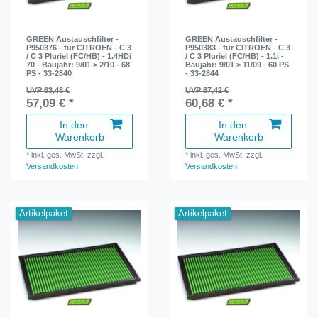
GREEN Austauschfilter -
GREEN Austauschfilter -
P950376 - für CITROEN - C 3
P950383 - für CITROEN - C 3
/ C 3 Pluriel (FC/HB) - 1.4HDi
/ C 3 Pluriel (FC/HB) - 1.1i -
70 - Baujahr: 9/01 > 2/10 - 68
Baujahr: 9/01 > 11/09 - 60 PS
PS - 33-2840
- 33-2844
UVP 63,48 €
UVP 67,42 €
57,09 € *
60,68 € *
In den
In den
Warenkorb
Warenkorb
*
inkl. ges. MwSt.
zzgl.
*
inkl. ges. MwSt.
zzgl.
Versandkosten
Versandkosten
Artikelpaket
Artikelpaket