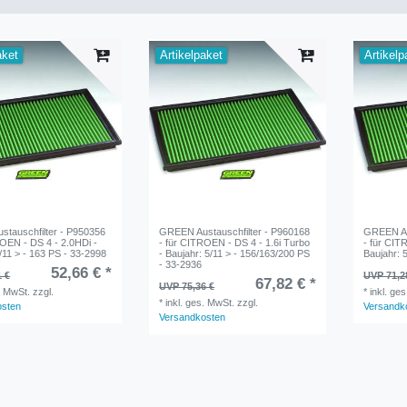
aket
Artikelpaket
Artikelp
tauschfilter - P950356
GREEN Austauschfilter - P960168
GREEN Au
ROEN - DS 4 - 2.0HDi -
- für CITROEN - DS 4 - 1.6i Turbo
- für CIT
/11 > - 163 PS - 33-2998
- Baujahr: 5/11 > - 156/163/200 PS
Baujahr: 
- 33-2936
52,66 € *
1 €
UVP 71,2
67,82 € *
UVP 75,36 €
. MwSt.
zzgl.
*
inkl. ge
*
inkl. ges. MwSt.
zzgl.
osten
Versandk
Versandkosten