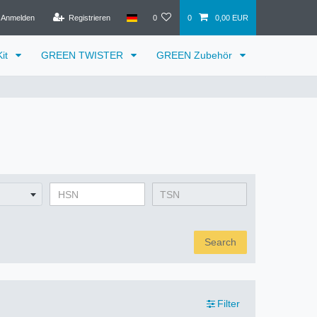
Anmelden
Registrieren
0
0
0,00 EUR
it
GREEN TWISTER
GREEN Zubehör
Search
Filter