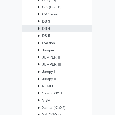
C 8 (EA/EB)
C-Crosser
DS 3
DS 4
DS 5
Evasion
Jumper I
JUMPER II
JUMPER III
Jumpy I
Jumpy II
NEMO
Saxo (S0/S1)
VISA
Xantia (X1/X2)
XM (Y3/Y4)