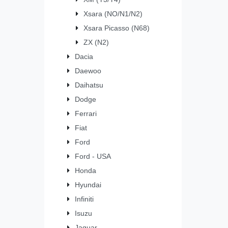
Xsara (NO/N1/N2)
Xsara Picasso (N68)
ZX (N2)
Dacia
Daewoo
Daihatsu
Dodge
Ferrari
Fiat
Ford
Ford - USA
Honda
Hyundai
Infiniti
Isuzu
Jaguar