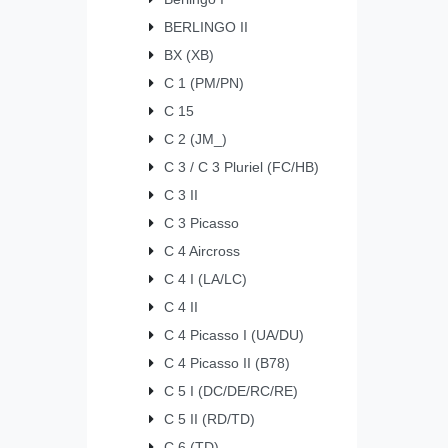
BERLINGO II
BX (XB)
C 1 (PM/PN)
C 15
C 2 (JM_)
C 3 / C 3 Pluriel (FC/HB)
C 3 II
C 3 Picasso
C 4 Aircross
C 4 I (LA/LC)
C 4 II
C 4 Picasso I (UA/DU)
C 4 Picasso II (B78)
C 5 I (DC/DE/RC/RE)
C 5 II (RD/TD)
C 6 (TD)