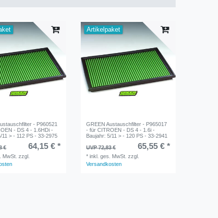
aket
Artikelpaket
stauschfilter - P960521
GREEN Austauschfilter - P965017
ROEN - DS 4 - 1.6HDi -
- für CITROEN - DS 4 - 1.6i -
5/11 > - 112 PS - 33-2975
Baujahr: 5/11 > - 120 PS - 33-2941
64,15 € *
65,55 € *
8 €
UVP 72,83 €
s. MwSt.
zzgl.
*
inkl. ges. MwSt.
zzgl.
osten
Versandkosten