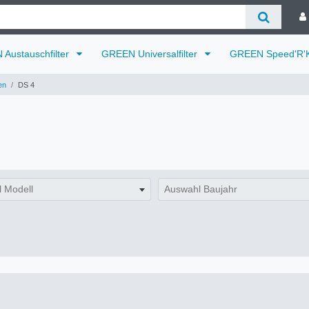
Austauschfilter
GREEN Universalfilter
GREEN Speed'R'K
en
DS 4
 Modell
Auswahl Baujahr