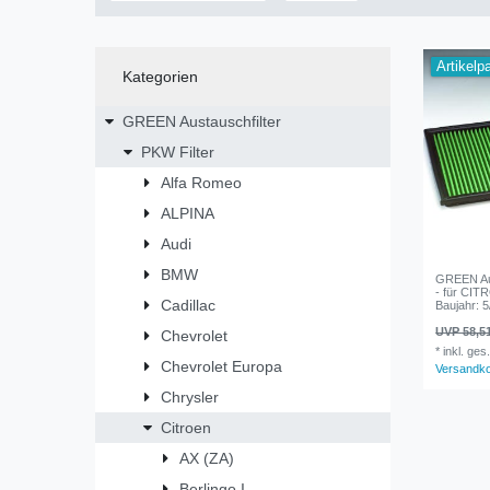
Artikelp
Kategorien
GREEN Austauschfilter
PKW Filter
Alfa Romeo
ALPINA
Audi
BMW
GREEN Aus
- für CIT
Cadillac
Baujahr: 5
UVP 58,5
Chevrolet
*
inkl. ges
Chevrolet Europa
Versandk
Chrysler
Citroen
AX (ZA)
Berlingo I