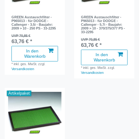
GREEN Austauschfilter -
GREEN Austauschfilter -
P965013 - für DODGE -
P965013 - für DODGE -
Callenger - 3.5i - Baujahr:
Callenger - 5.7i - Baujahr:
2009 > 10 - 250 PS - 33-2295
2009 > 10 - 370/375/377 PS -
33-2295
UVP 70,85 €
UVP 70,85 €
63,76 € *
63,76 € *
In den
In den
Warenkorb
Warenkorb
*
inkl. ges. MwSt.
zzgl.
*
inkl. ges. MwSt.
zzgl.
Versandkosten
Versandkosten
Artikelpaket