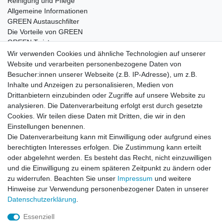
Reinigung und Pflege
Allgemeine Informationen
GREEN Austauschfilter
Die Vorteile von GREEN
GREEN Twister
Wir verwenden Cookies und ähnliche Technologien auf unserer
Website und verarbeiten personenbezogene Daten von
Besucher:innen unserer Webseite (z.B. IP-Adresse), um z.B.
Impressum
Daten­schutz­erklärung
AGB
Inhalte und Anzeigen zu personalisieren, Medien von
Drittanbietern einzubinden oder Zugriffe auf unsere Website zu
analysieren. Die Datenverarbeitung erfolgt erst durch gesetzte
Barrierefreiheitserklärung
Widerrufs­recht
Cookies. Wir teilen diese Daten mit Dritten, die wir in den
Einstellungen benennen.
Die Datenverarbeitung kann mit Einwilligung oder aufgrund eines
Kontakt
Vertrag widerrufen
berechtigten Interesses erfolgen. Die Zustimmung kann erteilt
oder abgelehnt werden. Es besteht das Recht, nicht einzuwilligen
und die Einwilligung zu einem späteren Zeitpunkt zu ändern oder
zu widerrufen. Beachten Sie unser
Impressum
und weitere
© Copyright 2026 | Alle Rechte vorbehalten.
Hinweise zur Verwendung personenbezogener Daten in unserer
Daten­schutz­erklärung
.
Essenziell