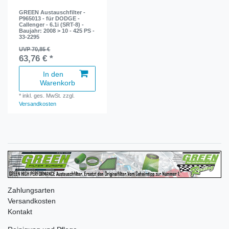
GREEN Austauschfilter -
P965013 - für DODGE -
Callenger - 6.1i (SRT-8) -
Baujahr: 2008 > 10 - 425 PS -
33-2295
UVP 70,85 €
63,76 € *
In den
Warenkorb
*
inkl. ges. MwSt.
zzgl.
Versandkosten
Zahlungsarten
Versandkosten
Kontakt