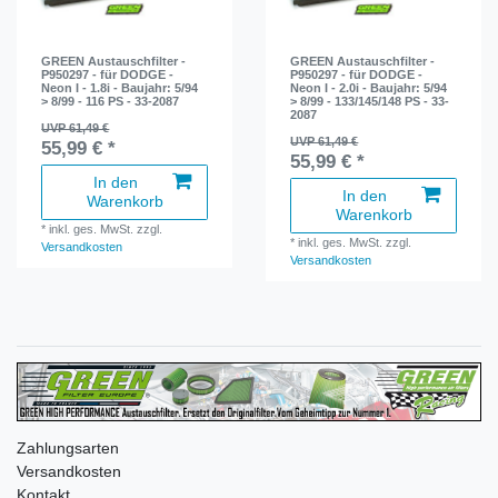
GREEN Austauschfilter -
GREEN Austauschfilter -
P950297 - für DODGE -
P950297 - für DODGE -
Neon I - 1.8i - Baujahr: 5/94
Neon I - 2.0i - Baujahr: 5/94
> 8/99 - 116 PS - 33-2087
> 8/99 - 133/145/148 PS - 33-
2087
UVP 61,49 €
UVP 61,49 €
55,99 € *
55,99 € *
In den
In den
Warenkorb
Warenkorb
*
inkl. ges. MwSt.
zzgl.
*
inkl. ges. MwSt.
zzgl.
Versandkosten
Versandkosten
Zahlungsarten
Versandkosten
Kontakt