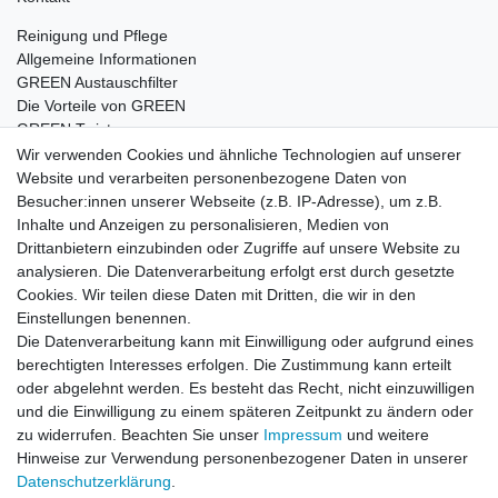
Reinigung und Pflege
Allgemeine Informationen
GREEN Austauschfilter
Die Vorteile von GREEN
GREEN Twister
Wir verwenden Cookies und ähnliche Technologien auf unserer
Website und verarbeiten personenbezogene Daten von
Besucher:innen unserer Webseite (z.B. IP-Adresse), um z.B.
Impressum
Daten­schutz­erklärung
AGB
Inhalte und Anzeigen zu personalisieren, Medien von
Drittanbietern einzubinden oder Zugriffe auf unsere Website zu
analysieren. Die Datenverarbeitung erfolgt erst durch gesetzte
Barrierefreiheitserklärung
Widerrufs­recht
Cookies. Wir teilen diese Daten mit Dritten, die wir in den
Einstellungen benennen.
Die Datenverarbeitung kann mit Einwilligung oder aufgrund eines
Kontakt
Vertrag widerrufen
berechtigten Interesses erfolgen. Die Zustimmung kann erteilt
oder abgelehnt werden. Es besteht das Recht, nicht einzuwilligen
und die Einwilligung zu einem späteren Zeitpunkt zu ändern oder
zu widerrufen. Beachten Sie unser
Impressum
und weitere
© Copyright 2026 | Alle Rechte vorbehalten.
Hinweise zur Verwendung personenbezogener Daten in unserer
Daten­schutz­erklärung
.