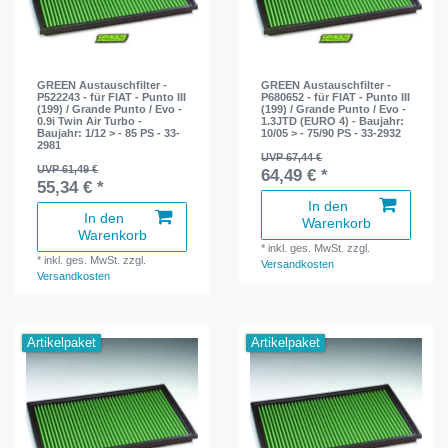
GREEN Austauschfilter -
GREEN Austauschfilter -
P522243 - für FIAT - Punto III
P680652 - für FIAT - Punto III
(199) / Grande Punto / Evo -
(199) / Grande Punto / Evo -
0.9i Twin Air Turbo -
1.3JTD (EURO 4) - Baujahr:
Baujahr: 1/12 > - 85 PS - 33-
10/05 > - 75/90 PS - 33-2932
2981
UVP 67,44 €
UVP 61,49 €
64,49 € *
55,34 € *
In den
In den
Warenkorb
Warenkorb
*
inkl. ges. MwSt.
zzgl.
*
inkl. ges. MwSt.
zzgl.
Versandkosten
Versandkosten
Artikelpaket
Artikelpaket