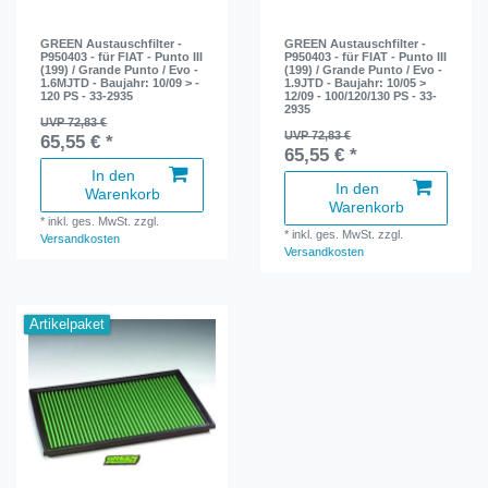
GREEN Austauschfilter -
GREEN Austauschfilter -
P950403 - für FIAT - Punto III
P950403 - für FIAT - Punto III
(199) / Grande Punto / Evo -
(199) / Grande Punto / Evo -
1.6MJTD - Baujahr: 10/09 > -
1.9JTD - Baujahr: 10/05 >
120 PS - 33-2935
12/09 - 100/120/130 PS - 33-
2935
UVP 72,83 €
UVP 72,83 €
65,55 € *
65,55 € *
In den
In den
Warenkorb
Warenkorb
*
inkl. ges. MwSt.
zzgl.
*
inkl. ges. MwSt.
zzgl.
Versandkosten
Versandkosten
Artikelpaket