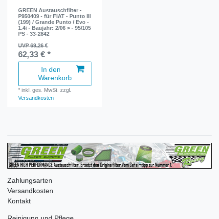
GREEN Austauschfilter -
P950409 - für FIAT - Punto III
(199) / Grande Punto / Evo -
1.4i - Baujahr: 2/06 > - 95/105
PS - 33-2842
UVP 69,26 €
62,33 € *
In den
Warenkorb
*
inkl. ges. MwSt.
zzgl.
Versandkosten
Zahlungsarten
Versandkosten
Kontakt
Reinigung und Pflege