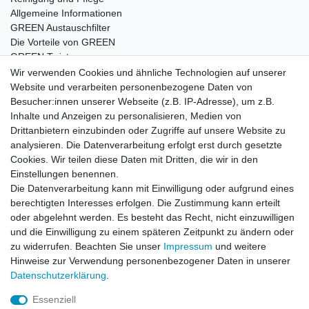
Allgemeine Informationen
GREEN Austauschfilter
Die Vorteile von GREEN
GREEN Twister
Wir verwenden Cookies und ähnliche Technologien auf unserer
Website und verarbeiten personenbezogene Daten von
Besucher:innen unserer Webseite (z.B. IP-Adresse), um z.B.
Impressum
Daten­schutz­erklärung
AGB
Inhalte und Anzeigen zu personalisieren, Medien von
Drittanbietern einzubinden oder Zugriffe auf unsere Website zu
analysieren. Die Datenverarbeitung erfolgt erst durch gesetzte
Barrierefreiheitserklärung
Widerrufs­recht
Cookies. Wir teilen diese Daten mit Dritten, die wir in den
Einstellungen benennen.
Die Datenverarbeitung kann mit Einwilligung oder aufgrund eines
Kontakt
Vertrag widerrufen
berechtigten Interesses erfolgen. Die Zustimmung kann erteilt
oder abgelehnt werden. Es besteht das Recht, nicht einzuwilligen
und die Einwilligung zu einem späteren Zeitpunkt zu ändern oder
zu widerrufen. Beachten Sie unser
Impressum
und weitere
© Copyright 2026 | Alle Rechte vorbehalten.
Hinweise zur Verwendung personenbezogener Daten in unserer
Daten­schutz­erklärung
.
Essenziell