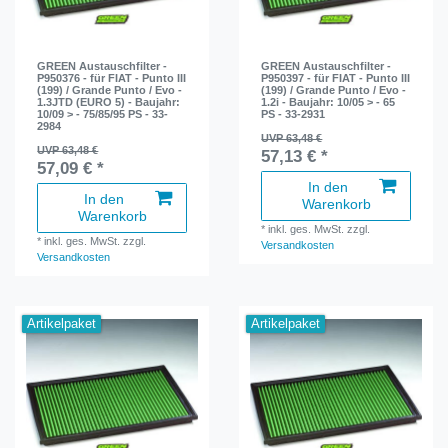
GREEN Austauschfilter -
GREEN Austauschfilter -
P950376 - für FIAT - Punto III
P950397 - für FIAT - Punto III
(199) / Grande Punto / Evo -
(199) / Grande Punto / Evo -
1.3JTD (EURO 5) - Baujahr:
1.2i - Baujahr: 10/05 > - 65
10/09 > - 75/85/95 PS - 33-
PS - 33-2931
2984
UVP 63,48 €
UVP 63,48 €
57,13 € *
57,09 € *
In den
In den
Warenkorb
Warenkorb
*
inkl. ges. MwSt.
zzgl.
*
inkl. ges. MwSt.
zzgl.
Versandkosten
Versandkosten
Artikelpaket
Artikelpaket