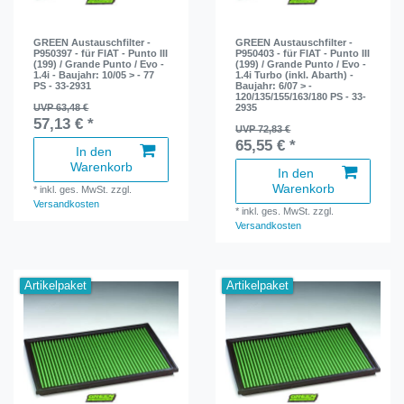
GREEN Austauschfilter -
GREEN Austauschfilter -
P950397 - für FIAT - Punto III
P950403 - für FIAT - Punto III
(199) / Grande Punto / Evo -
(199) / Grande Punto / Evo -
1.4i - Baujahr: 10/05 > - 77
1.4i Turbo (inkl. Abarth) -
PS - 33-2931
Baujahr: 6/07 > -
120/135/155/163/180 PS - 33-
UVP 63,48 €
2935
57,13 € *
UVP 72,83 €
65,55 € *
In den
Warenkorb
In den
Warenkorb
*
inkl. ges. MwSt.
zzgl.
Versandkosten
*
inkl. ges. MwSt.
zzgl.
Versandkosten
Artikelpaket
Artikelpaket