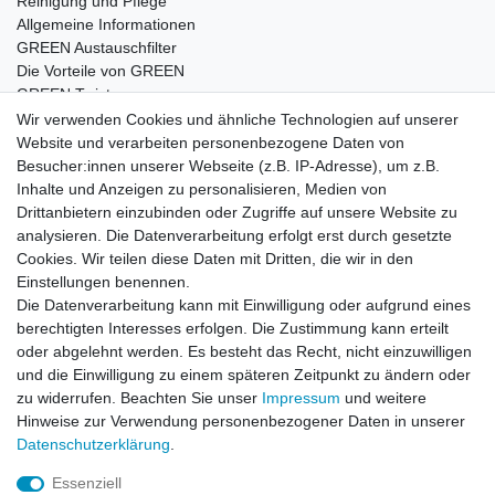
Reinigung und Pflege
Allgemeine Informationen
GREEN Austauschfilter
Die Vorteile von GREEN
GREEN Twister
Wir verwenden Cookies und ähnliche Technologien auf unserer
Website und verarbeiten personenbezogene Daten von
Besucher:innen unserer Webseite (z.B. IP-Adresse), um z.B.
Impressum
Daten­schutz­erklärung
AGB
Inhalte und Anzeigen zu personalisieren, Medien von
Drittanbietern einzubinden oder Zugriffe auf unsere Website zu
analysieren. Die Datenverarbeitung erfolgt erst durch gesetzte
Barrierefreiheitserklärung
Widerrufs­recht
Cookies. Wir teilen diese Daten mit Dritten, die wir in den
Einstellungen benennen.
Die Datenverarbeitung kann mit Einwilligung oder aufgrund eines
Kontakt
Vertrag widerrufen
berechtigten Interesses erfolgen. Die Zustimmung kann erteilt
oder abgelehnt werden. Es besteht das Recht, nicht einzuwilligen
und die Einwilligung zu einem späteren Zeitpunkt zu ändern oder
zu widerrufen. Beachten Sie unser
Impressum
und weitere
© Copyright 2026 | Alle Rechte vorbehalten.
Hinweise zur Verwendung personenbezogener Daten in unserer
Daten­schutz­erklärung
.
Essenziell