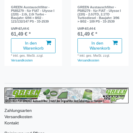
GREEN Austauschfilter -
GREEN Austauschfilter -
P585279 - für FIAT - Ulysse I
P585279 - für FIAT - Ulysse I
(220) - 2.0i, 2.0i Turbo -
(220) - 2.0JTD, 2.1TD
Baujahr: 6/94 > 8/02 -
Turbodiesel - Baujahr: 3/96
121/132/147 PS - 33-2539
> 8/02 - 109 PS - 33-2539
UVP 67,44 €
UVP 67,44 €
61,49 € *
61,49 € *
In den
In den
Warenkorb
Warenkorb
*
inkl. ges. MwSt.
zzgl.
*
inkl. ges. MwSt.
zzgl.
Versandkosten
Versandkosten
Zahlungsarten
Versandkosten
Kontakt