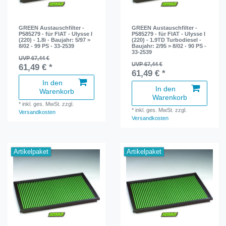
GREEN Austauschfilter -
GREEN Austauschfilter -
P585279 - für FIAT - Ulysse I
P585279 - für FIAT - Ulysse I
(220) - 1.8i - Baujahr: 5/97 >
(220) - 1.9TD Turbodiesel -
8/02 - 99 PS - 33-2539
Baujahr: 2/95 > 8/02 - 90 PS -
33-2539
UVP 67,44 €
UVP 67,44 €
61,49 € *
61,49 € *
In den
In den
Warenkorb
Warenkorb
*
inkl. ges. MwSt.
zzgl.
*
inkl. ges. MwSt.
zzgl.
Versandkosten
Versandkosten
Artikelpaket
Artikelpaket