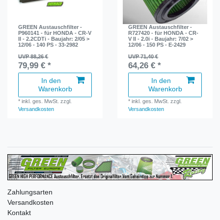
GREEN Austauschfilter -
GREEN Austauschfilter -
P960141 - für HONDA - CR-V
R727420 - für HONDA - CR-
II - 2.2CDTi - Baujahr: 2/05 >
V II - 2.0i - Baujahr: 7/02 >
12/06 - 140 PS - 33-2982
12/06 - 150 PS - E-2429
UVP 88,26 €
UVP 71,40 €
79,99 € *
64,26 € *
In den
In den
Warenkorb
Warenkorb
*
inkl. ges. MwSt.
zzgl.
*
inkl. ges. MwSt.
zzgl.
Versandkosten
Versandkosten
Zahlungsarten
Versandkosten
Kontakt