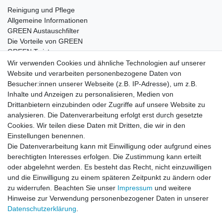
Reinigung und Pflege
Allgemeine Informationen
GREEN Austauschfilter
Die Vorteile von GREEN
GREEN Twister
Wir verwenden Cookies und ähnliche Technologien auf unserer
Website und verarbeiten personenbezogene Daten von
Besucher:innen unserer Webseite (z.B. IP-Adresse), um z.B.
Impressum
Daten­schutz­erklärung
AGB
Inhalte und Anzeigen zu personalisieren, Medien von
Drittanbietern einzubinden oder Zugriffe auf unsere Website zu
analysieren. Die Datenverarbeitung erfolgt erst durch gesetzte
Barrierefreiheitserklärung
Widerrufs­recht
Cookies. Wir teilen diese Daten mit Dritten, die wir in den
Einstellungen benennen.
Die Datenverarbeitung kann mit Einwilligung oder aufgrund eines
Kontakt
Vertrag widerrufen
berechtigten Interesses erfolgen. Die Zustimmung kann erteilt
oder abgelehnt werden. Es besteht das Recht, nicht einzuwilligen
und die Einwilligung zu einem späteren Zeitpunkt zu ändern oder
zu widerrufen. Beachten Sie unser
Impressum
und weitere
© Copyright 2026 | Alle Rechte vorbehalten.
Hinweise zur Verwendung personenbezogener Daten in unserer
Daten­schutz­erklärung
.