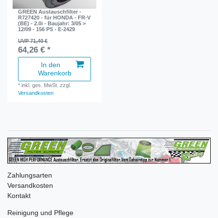
GREEN Austauschfilter -
R727420 - für HONDA - FR-V
(BE) - 2.0i - Baujahr: 3/05 >
12/09 - 156 PS - E-2429
UVP 71,40 €
64,26 € *
In den
Warenkorb
*
inkl. ges. MwSt.
zzgl.
Versandkosten
Zahlungsarten
Versandkosten
Kontakt
Reinigung und Pflege