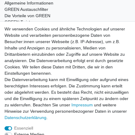
Allgemeine Informationen
GREEN Austauschfilter
Die Vorteile von GREEN
GREEN Twister
Wir verwenden Cookies und ähnliche Technologien auf unserer
Website und verarbeiten personenbezogene Daten von
Besucher:innen unserer Webseite (z.B. IP-Adresse), um z.B.
Impressum
Daten­schutz­erklärung
AGB
Inhalte und Anzeigen zu personalisieren, Medien von
Drittanbietern einzubinden oder Zugriffe auf unsere Website zu
analysieren. Die Datenverarbeitung erfolgt erst durch gesetzte
Barrierefreiheitserklärung
Widerrufs­recht
Cookies. Wir teilen diese Daten mit Dritten, die wir in den
Einstellungen benennen.
Die Datenverarbeitung kann mit Einwilligung oder aufgrund eines
Kontakt
Vertrag widerrufen
berechtigten Interesses erfolgen. Die Zustimmung kann erteilt
oder abgelehnt werden. Es besteht das Recht, nicht einzuwilligen
und die Einwilligung zu einem späteren Zeitpunkt zu ändern oder
zu widerrufen. Beachten Sie unser
Impressum
und weitere
© Copyright 2026 | Alle Rechte vorbehalten.
Hinweise zur Verwendung personenbezogener Daten in unserer
Daten­schutz­erklärung
.
Essenziell
Externe Medien