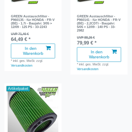
GREEN Austauschfilter -
GREEN Austauschfilter -
P960135 - für HONDA - FR-V
P960141 - für HONDA - FR-V
(BE) - 1.7i - Baujahr: 3/05 >
(BE) - 2.2CDTi - Baujahr:
12/09 - 125 PS - 33-2243
5/05 > 12/09 - 140 PS - 33-
2982
UVP 71,40 €
UVP 88,26 €
64,49 € *
79,99 € *
In den
In den
Warenkorb
Warenkorb
*
inkl. ges. MwSt.
zzgl.
*
inkl. ges. MwSt.
zzgl.
Versandkosten
Versandkosten
Artikelpaket